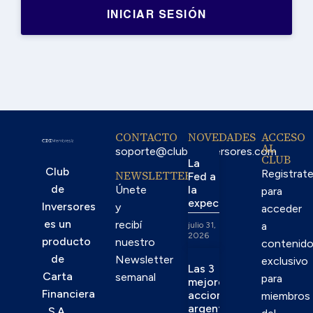
CONTACTO
NOVEDADES
ACCESO
AL
soporte@clubdeinversores.com
CLUB
La
Club
Registrat
NEWSLETTER
Fed a
de
la
Únete
para
expectativa
Inversores
y
acceder
es un
recibí
a
julio 31,
2026
producto
nuestro
contenid
de
Newsletter
exclusivo
Las 3
Carta
semanal
para
mejores
Financiera
acciones
miembros
argentinas
S.A.